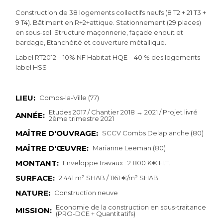
Construction de 38 logements collectifs neufs (8 T2 + 21 T3 +
9 T4). Bâtiment en R+2+attique. Stationnement (29 places)
en sous-sol. Structure maçonnerie, façade enduit et
bardage, Etanchéité et couverture métallique.
Label RT2012 – 10% NF Habitat HQE – 40 % des logements
label HSS
LIEU:
Combs-la-Ville (77)
Etudes 2017 / Chantier 2018 → 2021 / Projet livré
ANNÉE:
2ème trimestre 2021
MAÎTRE D'OUVRAGE:
SCCV Combs Delaplanche (80)
MAÎTRE D'ŒUVRE:
Marianne Leeman (80)
MONTANT:
Enveloppe travaux : 2 800 K€ H.T.
SURFACE:
2 441 m² SHAB / 1161 €/m² SHAB
NATURE:
Construction neuve
Economie de la construction en sous-traitance
MISSION:
(PRO-DCE + Quantitatifs)