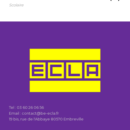
Scolaire
Tel :
03 60 26 06 56
Email : contact@be-ecla.fr
19 bis, rue de l'Abbaye 80570 Embreville