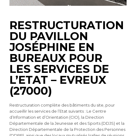
RESTRUCTURATION
DU PAVILLON
JOSÉPHINE EN
BUREAUX POUR
LES SERVICES DE
L’ETAT – EVREUX
(27000)
Restructuration complète des bâtiments du site, pour
accueillir les services de l’Etat suivants : Le Centre
d’Information et d’Orientation (CIO), la Direction
Départementale de la Jeunesse et des Sports (DDJS) et la
Direction Départementale de la Protection des Personnes
(DDPP), ainsi que des locaux mutualisés (salles de réunions,