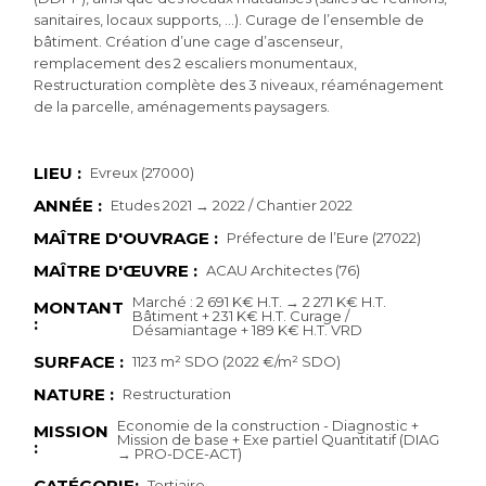
sanitaires, locaux supports, …). Curage de l’ensemble de
bâtiment. Création d’une cage d’ascenseur,
remplacement des 2 escaliers monumentaux,
Restructuration complète des 3 niveaux, réaménagement
de la parcelle, aménagements paysagers.
LIEU :
Evreux (27000)
ANNÉE :
Etudes 2021 → 2022 / Chantier 2022
MAÎTRE D'OUVRAGE :
Préfecture de l’Eure (27022)
MAÎTRE D'ŒUVRE :
ACAU Architectes (76)
Marché : 2 691 K€ H.T. → 2 271 K€ H.T.
MONTANT
Bâtiment + 231 K€ H.T. Curage /
:
Désamiantage + 189 K€ H.T. VRD
SURFACE :
1123 m² SDO (2022 €/m² SDO)
NATURE :
Restructuration
Economie de la construction - Diagnostic +
MISSION
Mission de base + Exe partiel Quantitatif (DIAG
:
→ PRO-DCE-ACT)
CATÉGORIE:
Tertiaire